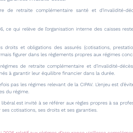
re de retraite complémentaire santé et d’invalidité-d
26, ce qui relève de l’organisation interne des caisses res
droits et obligations des assurés (cotisations, prestatio
ormais figurer dans les règlements propres aux régimes conc
régimes de retraite complémentaire et d’invalidité-décès
és à garantir leur équilibre financier dans la durée.
fois pas les régimes relevant de la CIPAV. L’enjeu est d’évi
es du régime.
libéral est invité à se référer aux règles propres à sa profe
es cotisations, ses droits et ses garanties.
 2026 relatif aux régimes d’assurance vieillesse complément