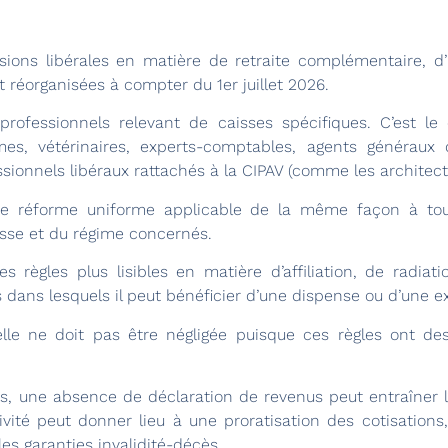
sions libérales en matière de retraite complémentaire, d’
 réorganisées à compter du 1er juillet 2026.
ofessionnels relevant de caisses spécifiques. C’est l
mes, vétérinaires, experts-comptables, agents généraux d
ssionnels libéraux rattachés à la CIPAV (comme les architect
une réforme uniforme applicable de la même façon à tout
se et du régime concernés.
les règles plus lisibles en matière d’affiliation, de radiat
s dans lesquels il peut bénéficier d’une dispense ou d’une e
rmelle ne doit pas être négligée puisque ces règles ont d
ns, une absence de déclaration de revenus peut entraîner l
ivité peut donner lieu à une proratisation des cotisation
s garanties invalidité-décès.