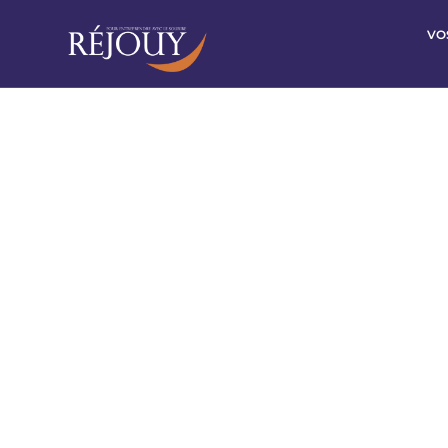
VO
Les a
Nous seron