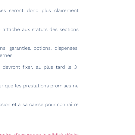
écès seront donc plus clairement
te attaché aux statuts des sections
ns, garanties, options, dispenses,
ernés.
 devront fixer, au plus tard le 31
ter que les prestations promises ne
ssion et à sa caisse pour connaître
aire, d’assurance invalidité-décès