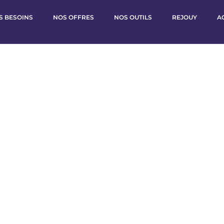
S BESOINS
NOS OFFRES
NOS OUTILS
REJOUY
A
ctualités du Cabinet d'
s à vos côtés dans chaque étape de la vie de