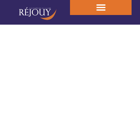
Les actualités du Cabinet
d'Expertise
Nous serons à vos côtés dans chaque étape
de la vie de votre entreprise