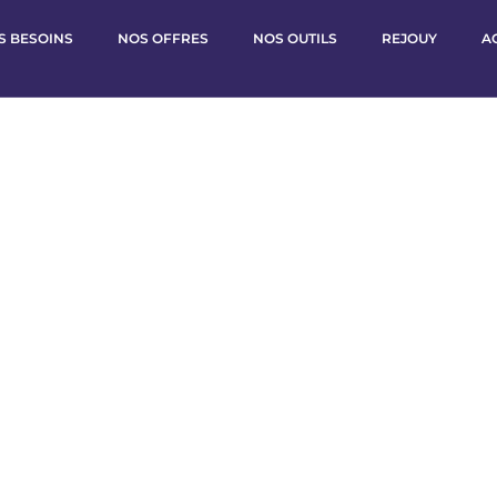
S BESOINS
NOS OFFRES
NOS OUTILS
REJOUY
A
ctualités du Cabinet d'
s à vos côtés dans chaque étape de la vie de