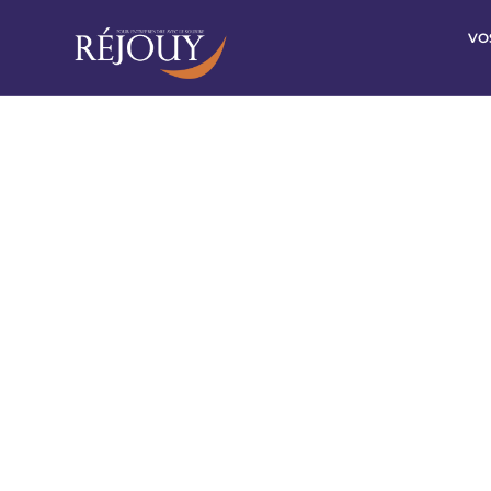
VO
Les a
Nous seron