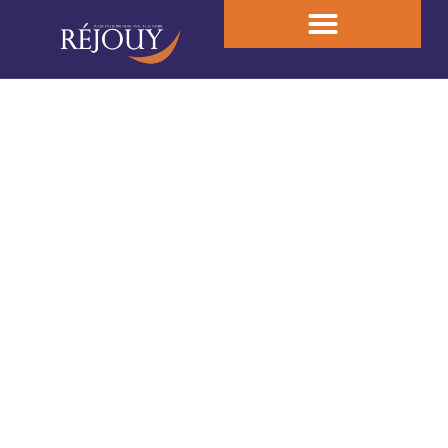
Les actualités du Cabinet
d'Expertise
Nous serons à vos côtés dans chaque étape
de la vie de votre entreprise