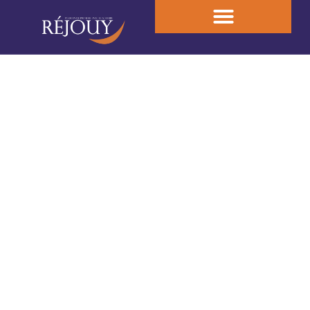
Les actualités du Cabinet
d'Expertise
Nous serons à vos côtés dans chaque étape
de la vie de votre entreprise